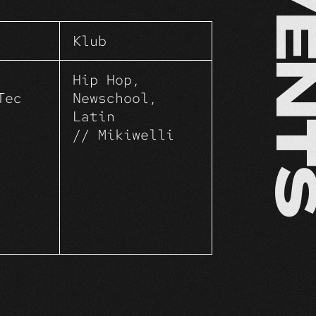
EVENT
innig gutes
Klub
Hip Hop,
Tec
Newschool,
Latin
// Mikiwelli