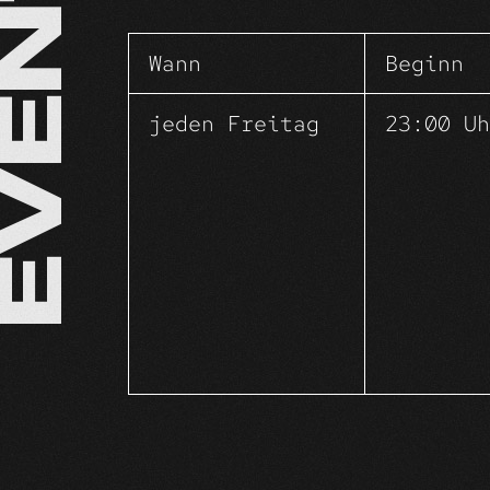
EVENTS
Was für ei
Wann
Beginn
jeden Freitag
23:00 Uh