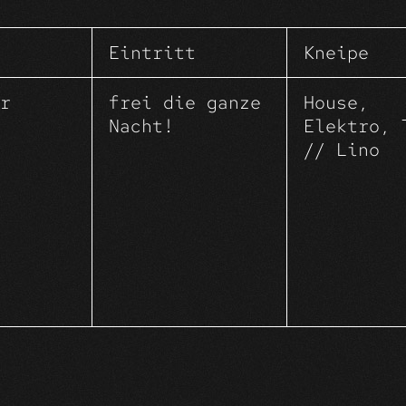
n ToHuWaBoHu – wir starten in ein irrs
WochenEnde mit euch.
Eintritt
Kneipe
r
frei die ganze
House,
Nacht!
Elektro, 
// Lino