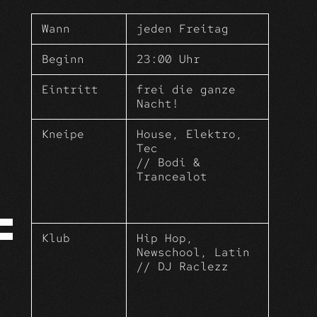
Was für ein ToHuWaBoHu – wir starten
in ein irrsinnig gutes WochenEnde
Wann
jeden Freitag
mit euch.
Beginn
23:00 Uhr
Eintritt
frei die ganze
Nacht!
Kneipe
House, Elektro,
Tec
// Bodi &
Trancealot
Klub
Hip Hop,
Newschool, Latin
// DJ Raclezz