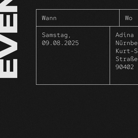
EVENTS
join u
Wann
Wo
Samstag,
Adina 
09.08.2025
Nürnbe
Kurt-S
Straße
90402 