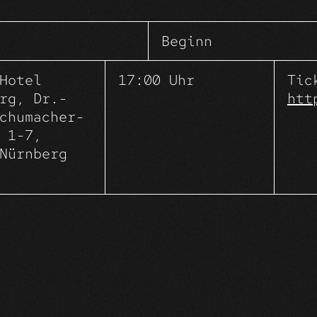
happy. clappy. summer.
s for a sunny daydrinking rooftop hap
Beginn
limited space. be quick.
Hotel
17:00 Uhr
Tic
rg, Dr.-
htt
chumacher-
 1-7,
Nürnberg