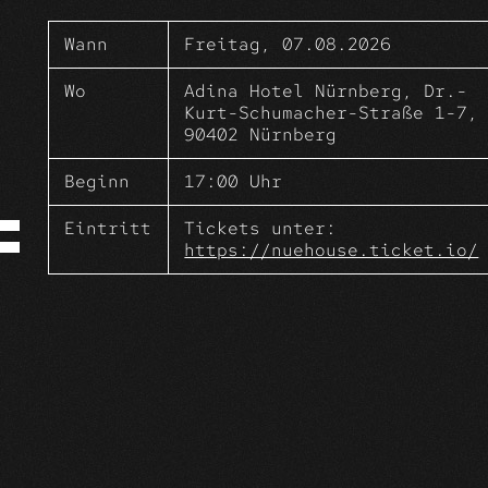
happy. clappy. summer.
join us for a sunny daydrinking
Wann
Freitag, 07.08.2026
rooftop happening.
limited space. be quick.
Wo
Adina Hotel Nürnberg, Dr.-
Kurt-Schumacher-Straße 1-7,
90402 Nürnberg
Beginn
17:00 Uhr
Eintritt
Tickets unter:
https://nuehouse.ticket.io/