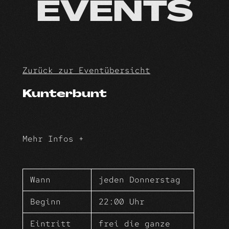
Skip
EVENTS
to
content
Zurück zur Eventübersicht
Kunterbunt
Mehr Infos +
Dein neuer Donnerstag im HINZxKUNZ.
Heute treiben wir es Kunterbunt denn
Wann
jeden Donnerstag
heute zahlt das HINZ 30% deiner
Rechnung und das den ganzen Abend.
Beginn
22:00 Uhr
Egal was, egal wie viel.
Eintritt
frei die ganze
Für alle Stammgäste, Studenten,