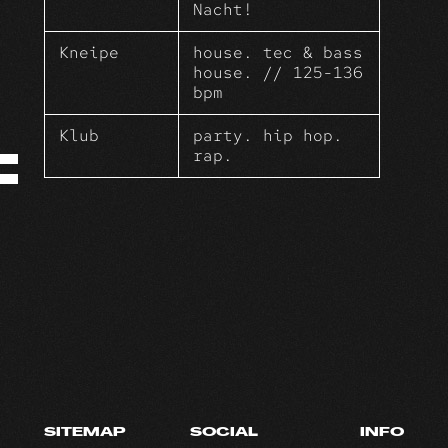
Nacht!
Workaholics und Nachtschwärmer heute
läuten wir das WochenEnde ein.
Kneipe
house. tec & bass
house. // 125-136
bpm
Klub
party. hip hop.
rap.
SITEMAP
SOCIAL
INFO