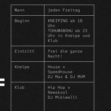
Kneiping – Dein Soft Clubbing Format
im Herzen der Altstadt.
Wann
jeden Freitag
Süffige Drinks, Apero und House
Klänge in der Kneipe, der Terrasse
Beginn
KNEIPING ab 18
und im Hinterhof.
Uhr
TOHUWABOHU ab 23
Und im Anschluss
was für ein
Uhr in Kneipe und
ToHuWaBoHu – wir starten in ein
Klub
irrsinnig gutes WochenEnde mit euch.
Eintritt
frei die ganze
Nacht!
Kneipe
House x
Speedhouse
DJ Max & DJ MVM
Klub
Hip Hop x
Newskool
DJ Mikiwelli