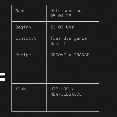
Das Frühlingsfest für alle
Mitarbeiter, Familienmitglieder und
Wann
Ostersonntag,
Freunde vom HINZxKUNZ.
05.04.26
Wir freuen uns auf euch!
Beginn
23:00 Uhr
Eintritt
frei die ganze
Nacht!
Kneipe
GROOVE x TRANCE
Klub
HIP HOP x
NEW/OLDSKOOL