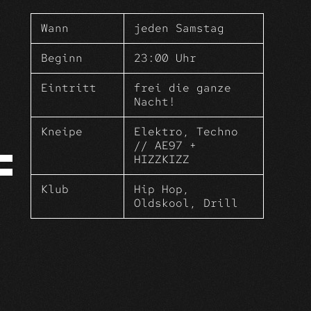
Tanz vor Freude, es ist der schönste
Tag der Woche.
Wann
jeden Samstag
Samstags treffen wir uns zum
kollektiven FreudenTanz in deinem
Beginn
23:00 Uhr
WohlFühlWohnZimmer der Altstadt.
Eintritt
frei die ganze
Nacht!
Kneipe
Elektro, Techno
// AE97 +
HIZZKIZZ
Klub
Hip Hop,
Oldskool, Drill