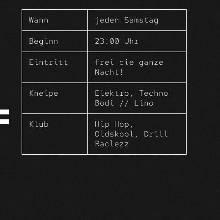
Tanz vor Freude, es ist der schönste
Tag der Woche.
Wann
jeden Samstag
Samstags treffen wir uns zum
kollektiven FreudenTanz in deinem
Beginn
23:00 Uhr
WohlFühlWohnZimmer der Altstadt.
Eintritt
frei die ganze
Nacht!
Kneipe
Elektro, Techno
Bodi // Lino
Klub
Hip Hop,
Oldskool, Drill
Raclezz