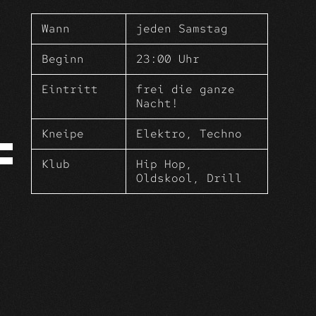
Tanz vor Freude, es ist der schönste
Tag der Woche.
Wann
jeden Samstag
Samstags treffen wir uns zum
kollektiven FreudenTanz in deinem
Beginn
23:00 Uhr
WohlFühlWohnZimmer der Altstadt.
Eintritt
frei die ganze
Nacht!
Kneipe
Elektro, Techno
Klub
Hip Hop,
Oldskool, Drill