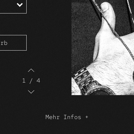
orb
1
/
4
Mehr Infos +