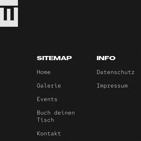
Lorem ipsum
diam nonumy
aliquyam er
justo duo d
sea takimat
ipsum dolor
nonumy eirm
SITEMAP
INFO
aliquyam er
justo duo d
Home
Datenschutz
sea takimat
Galerie
Impressum
Events
Buch deinen
Tisch
Kontakt