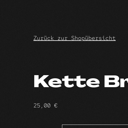
Skip
to
content
Zurück zur Shopübersicht
Kette Br
25,00
€