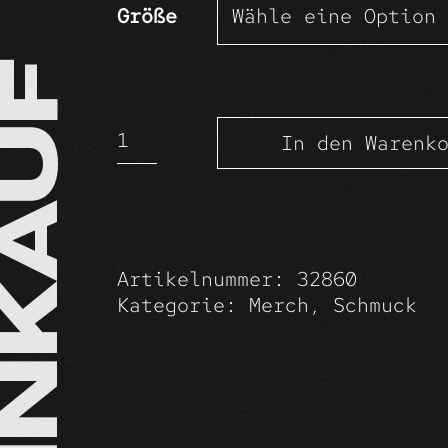
Größe
EINKAUF
Kette
In den Warenk
Britta
Menge
Artikelnummer: 32860
Kategorie: Merch, Schmuck